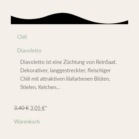
Chili
Diavoletto
Diavoletto ist eine Züchtung von ReinSaat.
Dekorativer, langgestreckter, fleischiger
Chili mit attraktiven lilafarbenen Blüten,
Stielen, Kelchen...
3,40
€
3,05
€
*
Warenkorb