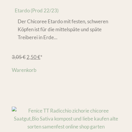
Etardo (Prod 22/23)
Der Chicoree Etardo mit festen, schweren
Köpfen ist für die mittelspäte und späte
Treiberei in Erde...
3,05
€
2,50
€
*
Warenkorb