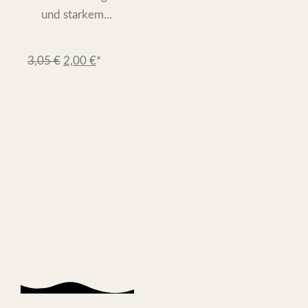
und starkem...
3,05
€
2,00
€
*