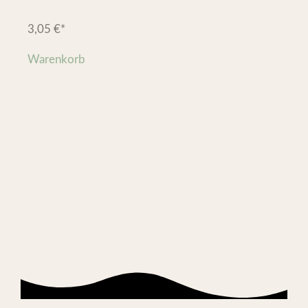
3,05
€
*
Warenkorb