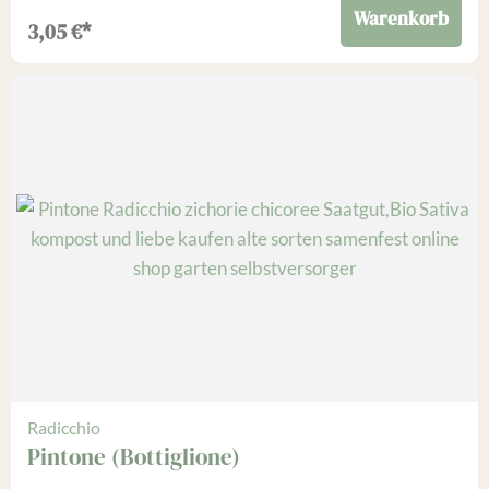
Warenkorb
3,05
€
*
Radicchio
Pintone (Bottiglione)