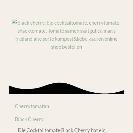
Cherrytomaten
Black Cherry
Die Cocktailtomate Black Cherry hat ein