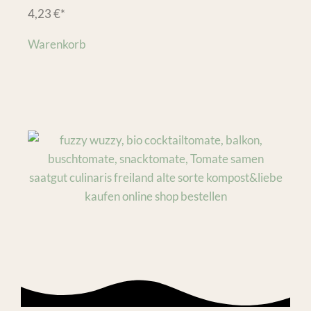
4,23
€
*
Warenkorb