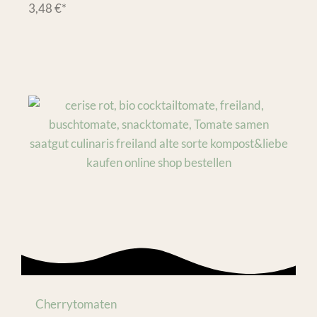
3,48
€
*
Cherrytomaten