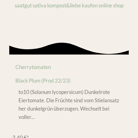
Cherrytomaten
Black Plum (Prod 22/23)
to10 (Solanum lycopersicum) Dunkelrote
Eiertomate. Die Früchte sind vom Stielansatz
her dunkelgrün überzogen. Wechselt bei
voller...
3,40
€
*