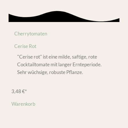
Cherrytomaten
Cerise Rot
"Cerise rot" ist eine milde, saftige, rote
Cocktailtomate mit langer Ernteperiode.
Sehr wüchsige, robuste Pflanze.
3,48
€
*
Warenkorb