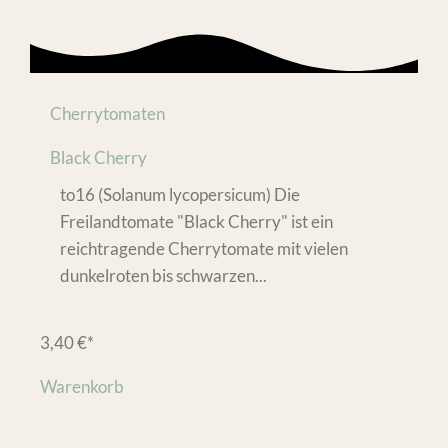
Cherrytomaten
Black Cherry
to16 (Solanum lycopersicum) Die
Freilandtomate "Black Cherry" ist ein
reichtragende Cherrytomate mit vielen
dunkelroten bis schwarzen...
3,40
€
*
Warenkorb