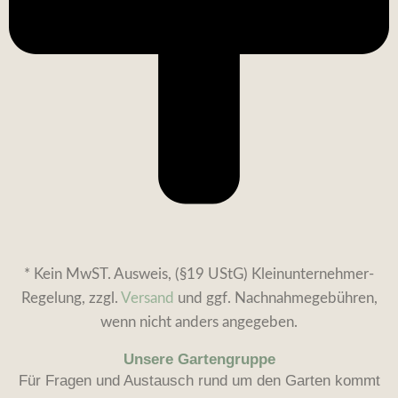
* Kein MwST. Ausweis, (§19 UStG) Kleinunternehmer-
Regelung, zzgl.
Versand
und ggf. Nachnahmegebühren,
wenn nicht anders angegeben.
Unsere Gartengruppe
Für Fragen und Austausch rund um den Garten kommt