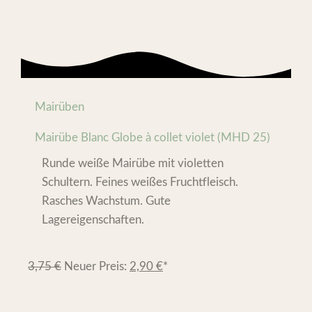
Mairüben
Mairübe Blanc Globe à collet violet (MHD 25)
Runde weiße Mairübe mit violetten
Schultern. Feines weißes Fruchtfleisch.
Rasches Wachstum. Gute
Lagereigenschaften.
3,75
€
Neuer Preis:
2,90
€
*