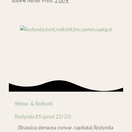
3,05
€
Neuer Preis:
2,00
€
*
Weiss- & Rotkohl
Rodynda KS (prod 22/23)
(Brassica oleracea convar. capitata) Rodynda