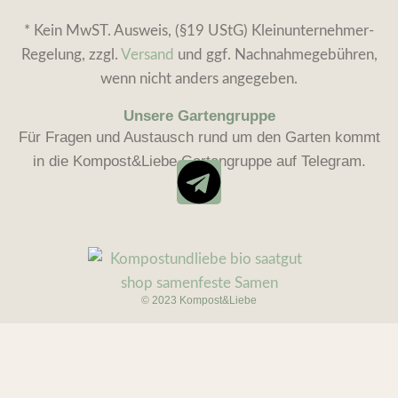
* Kein MwST. Ausweis, (§19 UStG) Kleinunternehmer-
Regelung, zzgl.
Versand
und ggf. Nachnahmegebühren,
wenn nicht anders angegeben.
Unsere Gartengruppe
Für Fragen und Austausch rund um den Garten kommt
in die Kompost&Liebe Gartengruppe auf Telegram.
© 2023 Kompost&Liebe
Rainbow
3,40
€
Smoothie