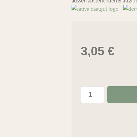
aussen abstehenden Blattzipfe
3,05
€