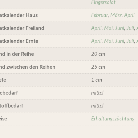
Fingersalat
atkalender Haus
Februar
,
März
,
April
atkalender Freiland
April
,
Mai
,
Juni
,
Juli
,
atkalender Ernte
April
,
Mai
,
Juni
,
Juli
,
nd in der Reihe
20 cm
nd zwischen den Reihen
25 cm
efe
1 cm
ebedarf
mittel
toffbedarf
mittel
ise
Erhaltungszüchtung