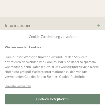
Informationen
Service & Hilfe
Cookie-Zustimmung verwalten
Wir verwenden Cookies
* Kein MwST. Ausweis, (§19 UStG) Kleinunternehmer-
Damit unser Webshop funktioniert und um den Service zu
Regelung, zzgl.
Versand
und ggf. Nachnahmegebühren,
optimieren, verwenden wir Cookies. Wir sind dabei so sparsam
wenn nicht anders angegeben.
wie möglich, denn Datenschutz ist uns wichtig und zu viele Kekse
sind nicht gesund! Weitere Informationen zu den von uns
Unsere Gartengruppe
verwendeten Cookies finden Sie hier:
Cookie-Richtlinie
Für Fragen und Austausch rund um den Garten kommt in die
Kompost&Liebe Gartengruppe auf Telegram.
Dienste verwalten
Cookies akzeptieren