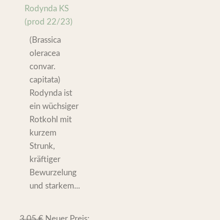
Rodynda KS
(prod 22/23)
(Brassica
oleracea
convar.
capitata)
Rodynda ist
ein wüchsiger
Rotkohl mit
kurzem
Strunk,
kräftiger
Bewurzelung
und starkem...
3,05
€
Neuer Preis: