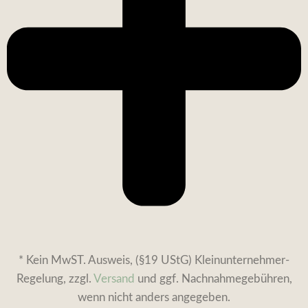
* Kein MwST. Ausweis, (§19 UStG) Kleinunternehmer-
Regelung, zzgl.
Versand
und ggf. Nachnahmegebühren,
wenn nicht anders angegeben.