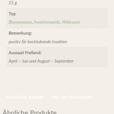
25 g
Typ
Blumenwiese
,
Insektenweide
,
Wildrasen
Bemerkung:
positiv für bestäubende Insekten
Aussaat Freiland:
April – Jun und August – September
Ähnliche Artikel
Neu im Sortiment
Ähnliche Produkte