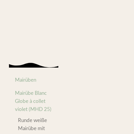
Mairüben
Mairübe Blanc
Globe à collet
violet (MHD 25)
Runde weiße
Mairübe mit