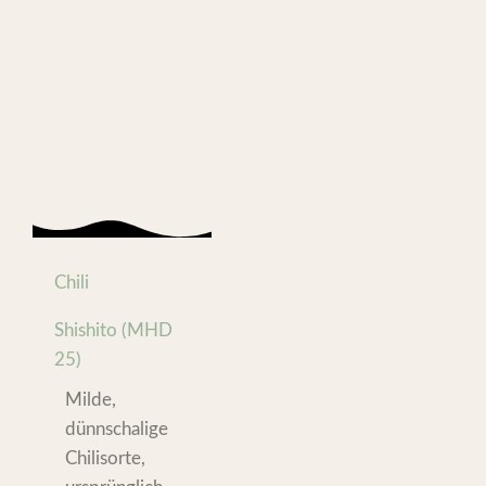
Chili
Shishito (MHD
25)
Milde,
dünnschalige
Chilisorte,