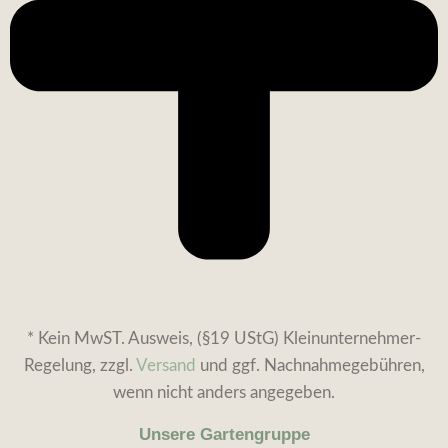
* Kein MwST. Ausweis, (§19 UStG) Kleinunternehmer-
Regelung, zzgl.
Versand
und ggf. Nachnahmegebühren,
wenn nicht anders angegeben.
Unsere Gartengruppe