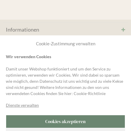
Informationen
Service & Hilfe
Cookie-Zustimmung verwalten
Wir verwenden Cookies
* Kein MwST. Ausweis, (§19 UStG) Kleinunternehmer-
Damit unser Webshop funktioniert und um den Service zu
Regelung, zzgl.
Versand
und ggf. Nachnahmegebühren,
optimieren, verwenden wir Cookies. Wir sind dabei so sparsam
wenn nicht anders angegeben.
wie möglich, denn Datenschutz ist uns wichtig und zu viele Kekse
sind nicht gesund! Weitere Informationen zu den von uns
Unsere Gartengruppe
verwendeten Cookies finden Sie hier:
Cookie-Richtlinie
Für Fragen und Austausch rund um den Garten kommt in die
Kompost&Liebe Gartengruppe auf Telegram.
Dienste verwalten
Cookies akzeptieren