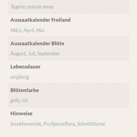
Tagetes patula nana
Aussaatkalender Freiland
März
,
April
,
Mai
Aussaatkalender Blüte
August
,
Juli
,
September
Lebensdauer
einjährig
Blütenfarbe
gelb
,
rot
Hinweise
Insektenweide
,
ProSpecieRara
,
Schnittblume