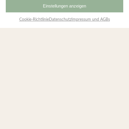
Einstellungen anzeigen
Sandwich
3,16
€
Island
Cookie-Richtlinie
Datenschutz
Impressum und AGBs
Informationen
Service & Hilfe
* Kein MwST. Ausweis, (§19 UStG) Kleinunternehmer-
Regelung, zzgl.
Versand
und ggf. Nachnahmegebühren,
wenn nicht anders angegeben.