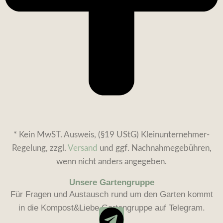
* Kein MwST. Ausweis, (§19 UStG) Kleinunternehmer-
Regelung, zzgl.
Versand
und ggf. Nachnahmegebühren,
wenn nicht anders angegeben.
Unsere Gartengruppe
Für Fragen und Austausch rund um den Garten kommt
in die Kompost&Liebe Gartengruppe auf Telegram.