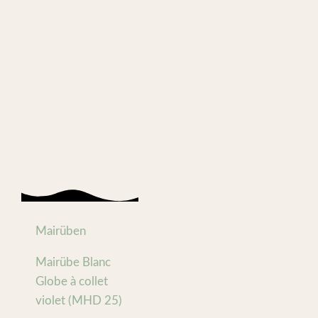
Mairüben
Mairübe Blanc
Globe à collet
violet (MHD 25)