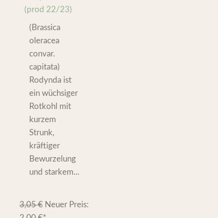
(prod 22/23)
(Brassica
oleracea
convar.
capitata)
Rodynda ist
ein wüchsiger
Rotkohl mit
kurzem
Strunk,
kräftiger
Bewurzelung
und starkem...
3,05
€
Neuer Preis:
2,00
€
*