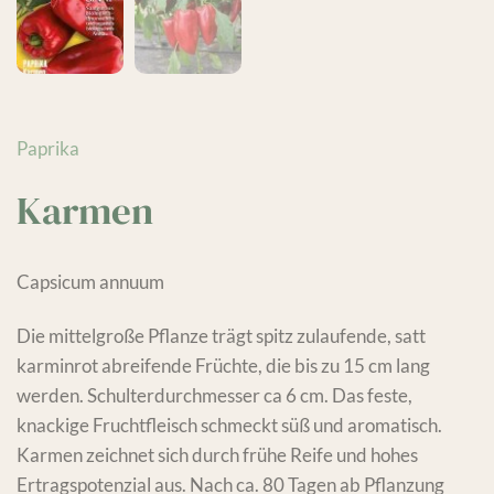
Paprika
Karmen
Capsicum annuum
Die mittelgroße Pflanze trägt spitz zulaufende, satt
karminrot abreifende Früchte, die bis zu 15 cm lang
werden. Schulterdurchmesser ca 6 cm. Das feste,
knackige Fruchtfleisch schmeckt süß und aromatisch.
Karmen zeichnet sich durch frühe Reife und hohes
Ertragspotenzial aus. Nach ca. 80 Tagen ab Pflanzung