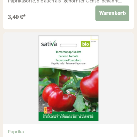
Paprikasorte, die auch als "gehörnter Ochse" bekannt...
Warenkorb
3,40
€
*
Paprika