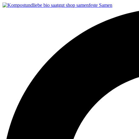
Search
...