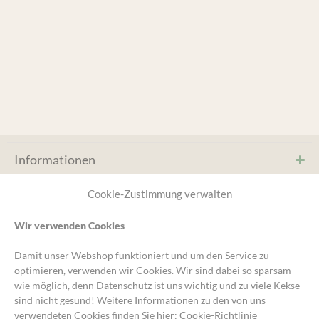
Informationen
Service & Hilfe
Cookie-Zustimmung verwalten
Wir verwenden Cookies
* Kein MwST. Ausweis, (§19 UStG) Kleinunternehmer-
Damit unser Webshop funktioniert und um den Service zu
Regelung, zzgl.
Versand
und ggf. Nachnahmegebühren,
optimieren, verwenden wir Cookies. Wir sind dabei so sparsam
wenn nicht anders angegeben.
wie möglich, denn Datenschutz ist uns wichtig und zu viele Kekse
sind nicht gesund! Weitere Informationen zu den von uns
Unsere Gartengruppe
verwendeten Cookies finden Sie hier:
Cookie-Richtlinie