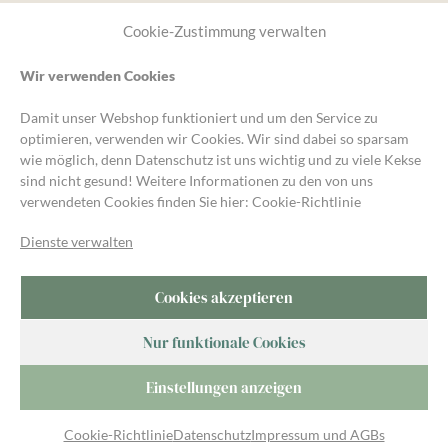
Service & Hilfe
Cookie-Zustimmung verwalten
Wir verwenden Cookies
* Kein MwST. Ausweis, (§19 UStG) Kleinunternehmer-
Damit unser Webshop funktioniert und um den Service zu
Regelung, zzgl.
Versand
und ggf. Nachnahmegebühren,
optimieren, verwenden wir Cookies. Wir sind dabei so sparsam
wenn nicht anders angegeben.
wie möglich, denn Datenschutz ist uns wichtig und zu viele Kekse
sind nicht gesund! Weitere Informationen zu den von uns
Unsere Gartengruppe
verwendeten Cookies finden Sie hier:
Cookie-Richtlinie
Für Fragen und Austausch rund um den Garten kommt in die
Kompost&Liebe Gartengruppe auf Telegram.
Dienste verwalten
Cookies akzeptieren
Nur funktionale Cookies
Golden Sweet
3,40
€
Einstellungen anzeigen
Warenkorb
Cookie-Richtlinie
Datenschutz
Impressum und AGBs
© 2023 Kompost&Liebe