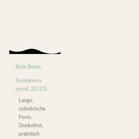
Rote Beete
Formanova
(prod. 22/23)
Lange,
zylindrische
Form.
Dunkelrot,
praktisch