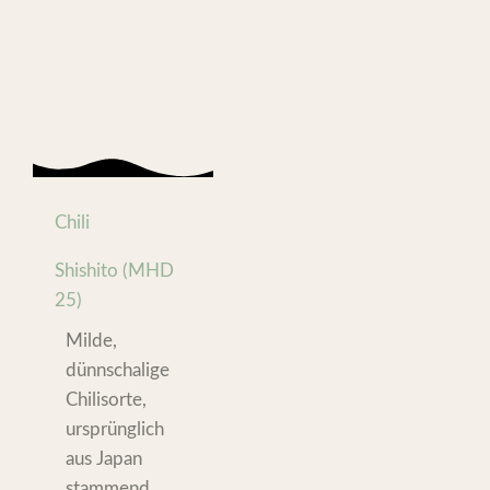
Chili
Shishito (MHD
25)
Milde,
dünnschalige
Chilisorte,
ursprünglich
aus Japan
stammend.