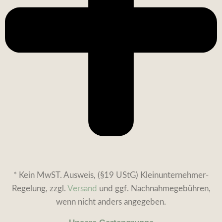
* Kein MwST. Ausweis, (§19 UStG) Kleinunternehmer-
Regelung, zzgl.
Versand
und ggf. Nachnahmegebühren,
wenn nicht anders angegeben.