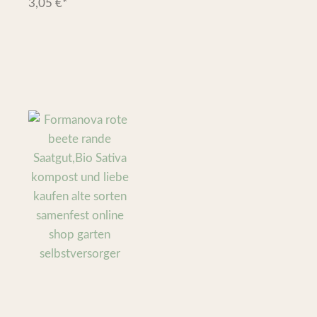
3,05
€
*