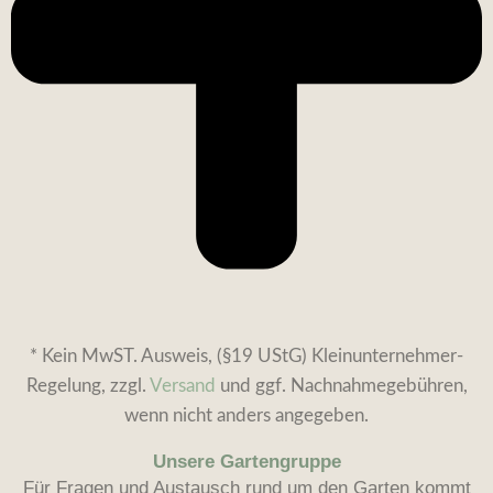
* Kein MwST. Ausweis, (§19 UStG) Kleinunternehmer-
Regelung, zzgl.
Versand
und ggf. Nachnahmegebühren,
wenn nicht anders angegeben.
Unsere Gartengruppe
Für Fragen und Austausch rund um den Garten kommt