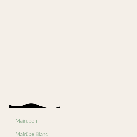
Mairüben
Mairübe Blanc