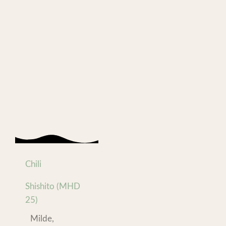
Chili
Shishito (MHD
25)
Milde,