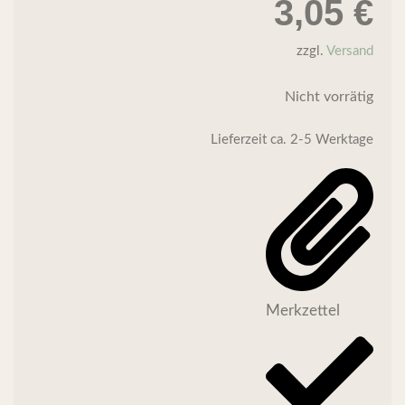
3,05
€
zzgl.
Versand
Nicht vorrätig
Lieferzeit
ca. 2-5 Werktage
Merkzettel