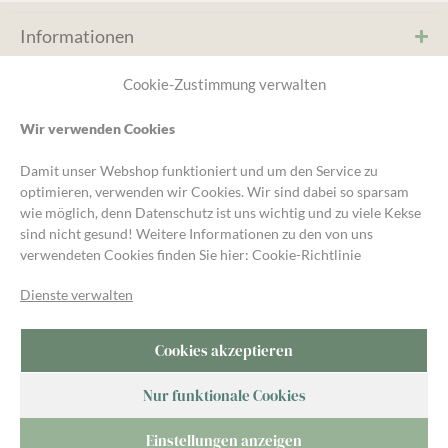
Informationen
Service & Hilfe
Cookie-Zustimmung verwalten
Wir verwenden Cookies
* Kein MwST. Ausweis, (§19 UStG) Kleinunternehmer-
Damit unser Webshop funktioniert und um den Service zu
Regelung, zzgl.
Versand
und ggf. Nachnahmegebühren,
optimieren, verwenden wir Cookies. Wir sind dabei so sparsam
wenn nicht anders angegeben.
wie möglich, denn Datenschutz ist uns wichtig und zu viele Kekse
sind nicht gesund! Weitere Informationen zu den von uns
Unsere Gartengruppe
verwendeten Cookies finden Sie hier:
Cookie-Richtlinie
Für Fragen und Austausch rund um den Garten kommt in die
Kompost&Liebe Gartengruppe auf Telegram.
Dienste verwalten
Cookies akzeptieren
Nur funktionale Cookies
Saat-
3,05
€
Einstellungen anzeigen