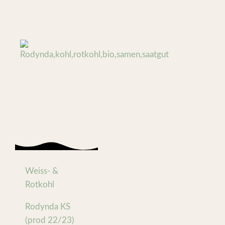
Weiss- &
Rotkohl
Rodynda KS
(prod 22/23)