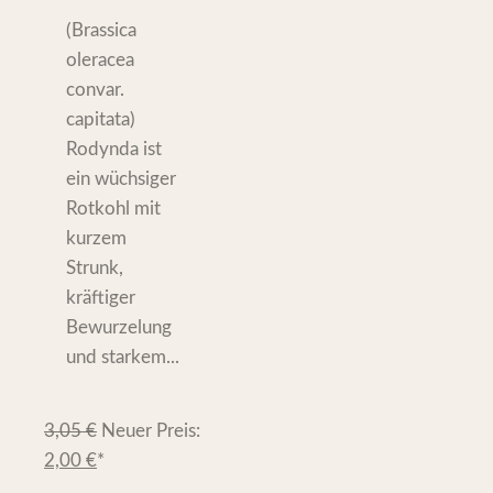
(Brassica
oleracea
convar.
capitata)
Rodynda ist
ein wüchsiger
Rotkohl mit
kurzem
Strunk,
kräftiger
Bewurzelung
und starkem...
3,05
€
Neuer Preis:
2,00
€
*