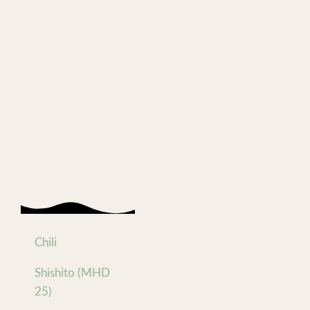
Chili
Shishito (MHD
25)