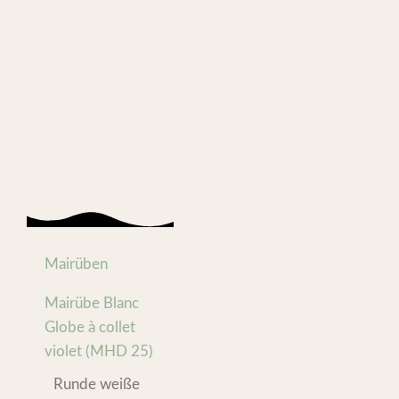
Mairüben
Mairübe Blanc
Globe à collet
violet (MHD 25)
Runde weiße