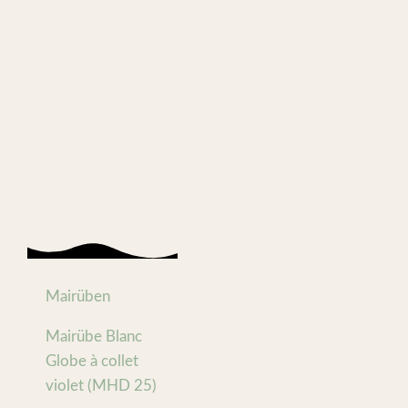
Mairüben
Mairübe Blanc
Globe à collet
violet (MHD 25)