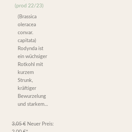
(prod 22/23)
(Brassica
oleracea
convar.
capitata)
Rodynda ist
ein wüchsiger
Rotkohl mit
kurzem
Strunk,
kräftiger
Bewurzelung
und starkem...
3,05
€
Neuer Preis:
2,00
€
*