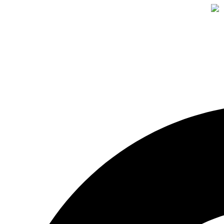
Search
...