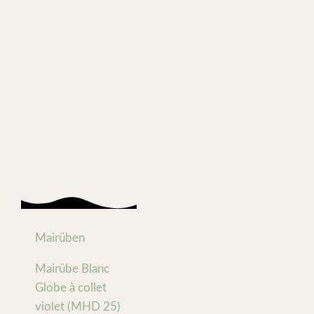
Mairüben
Mairübe Blanc
Globe à collet
violet (MHD 25)