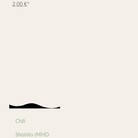
2,00
€
*
Chili
Shishito (MHD