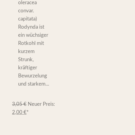
oleracea
convar.
capitata)
Rodynda ist
ein wüchsiger
Rotkohl mit
kurzem
Strunk,
kräftiger
Bewurzelung
und starkem...
3,05
€
Neuer Preis:
2,00
€
*