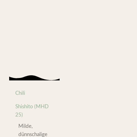
Chili
Shishito (MHD
25)
Milde,
dünnschalige