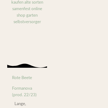
Rote Beete
Formanova
(prod. 22/23)
Lange,