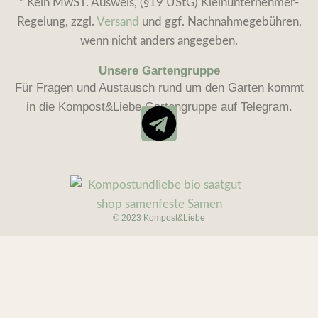
* Kein MwST. Ausweis, (§19 UStG) Kleinunternehmer-
Regelung, zzgl.
Versand
und ggf. Nachnahmegebühren,
wenn nicht anders angegeben.
Unsere Gartengruppe
Für Fragen und Austausch rund um den Garten kommt
in die Kompost&Liebe Gartengruppe auf Telegram.
© 2023 Kompost&Liebe
Blue
3,05
€
Ballet
Warenkorb