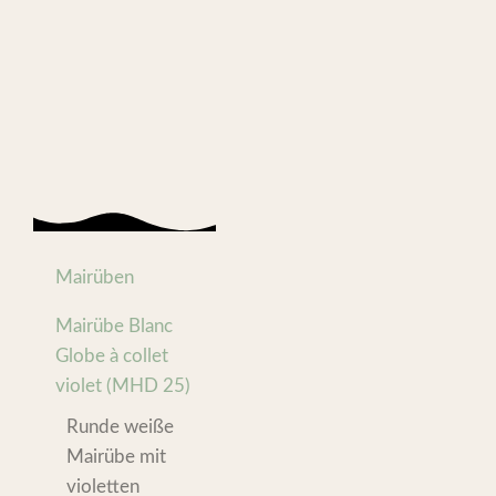
Mairüben
Mairübe Blanc
Globe à collet
violet (MHD 25)
Runde weiße
Mairübe mit
violetten