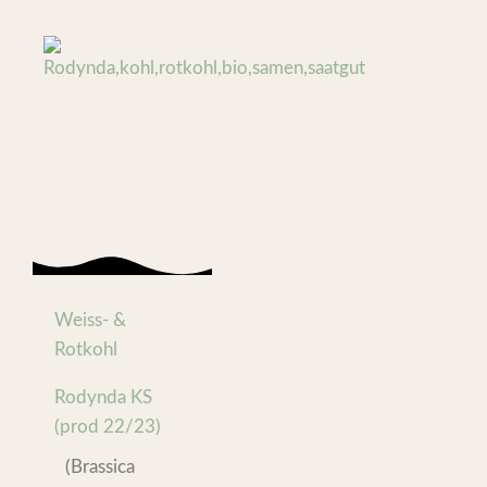
Weiss- &
Rotkohl
Rodynda KS
(prod 22/23)
(Brassica