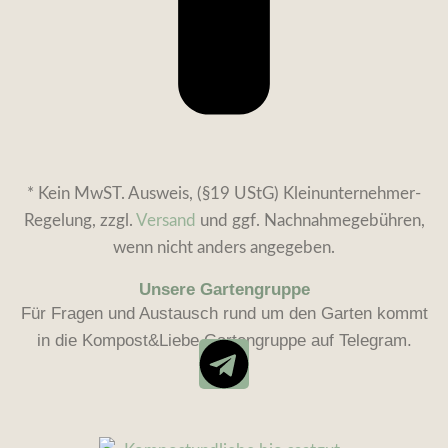
* Kein MwST. Ausweis, (§19 UStG) Kleinunternehmer-
Regelung, zzgl.
Versand
und ggf. Nachnahmegebühren,
wenn nicht anders angegeben.
Unsere Gartengruppe
Für Fragen und Austausch rund um den Garten kommt
in die Kompost&Liebe Gartengruppe auf Telegram.