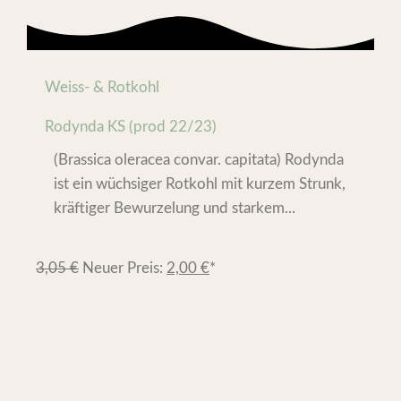
Weiss- & Rotkohl
Rodynda KS (prod 22/23)
(Brassica oleracea convar. capitata) Rodynda
ist ein wüchsiger Rotkohl mit kurzem Strunk,
kräftiger Bewurzelung und starkem...
3,05
€
Neuer Preis:
2,00
€
*