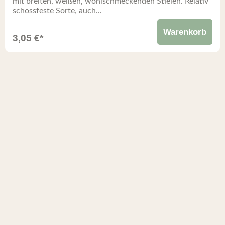
mit breiten, weißen, wohlschmeckenden Stielen. Relativ
schossfeste Sorte, auch...
Warenkorb
3,05
€
*