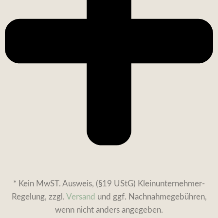
* Kein MwST. Ausweis, (§19 UStG) Kleinunternehmer-
Regelung, zzgl.
Versand
und ggf. Nachnahmegebühren,
wenn nicht anders angegeben.