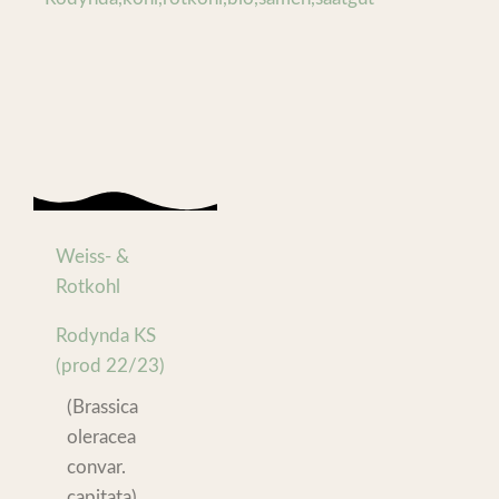
Weiss- &
Rotkohl
Rodynda KS
(prod 22/23)
(Brassica
oleracea
convar.
capitata)