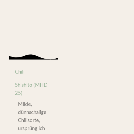
Chili
Shishito (MHD
25)
Milde,
dünnschalige
Chilisorte,
ursprünglich