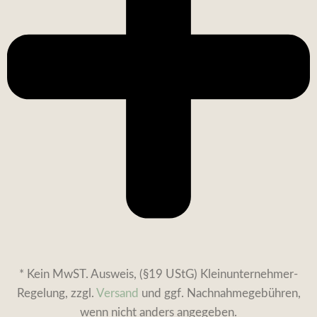
* Kein MwST. Ausweis, (§19 UStG) Kleinunternehmer-
Regelung, zzgl.
Versand
und ggf. Nachnahmegebühren,
wenn nicht anders angegeben.