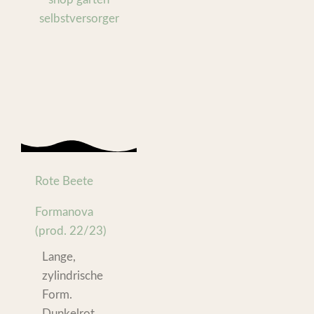
Rote Beete
Formanova
(prod. 22/23)
Lange,
zylindrische
Form.
Dunkelrot,