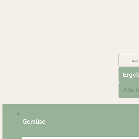
Erge
Alle 
Gemüse