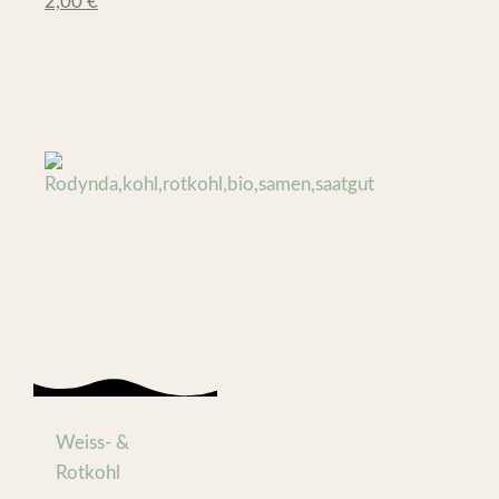
2,00
€
*
Weiss- &
Rotkohl