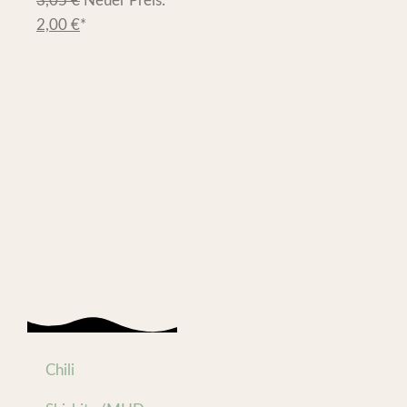
3,05
€
Neuer Preis:
2,00
€
*
Chili