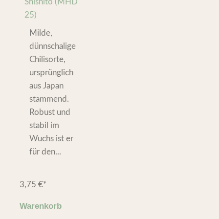
Shishito (MHD
25)
Milde,
dünnschalige
Chilisorte,
ursprünglich
aus Japan
stammend.
Robust und
stabil im
Wuchs ist er
für den...
3,75
€
*
Warenkorb