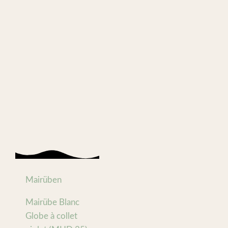
Mairüben
Mairübe Blanc
Globe à collet