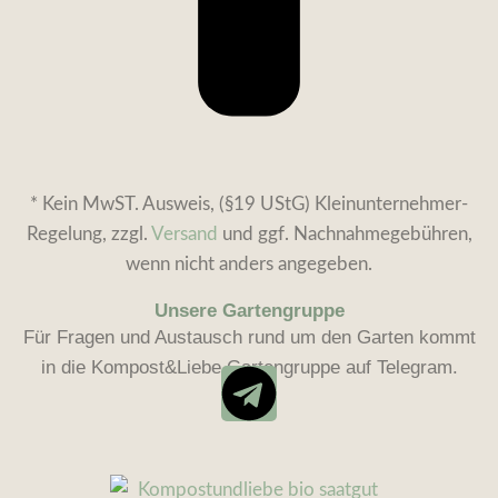
* Kein MwST. Ausweis, (§19 UStG) Kleinunternehmer-
Regelung, zzgl.
Versand
und ggf. Nachnahmegebühren,
wenn nicht anders angegeben.
Unsere Gartengruppe
Für Fragen und Austausch rund um den Garten kommt
in die Kompost&Liebe Gartengruppe auf Telegram.