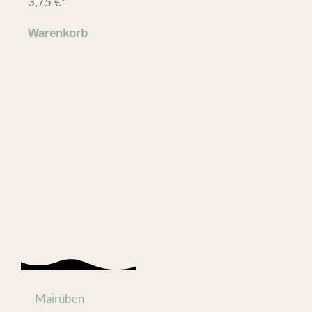
3,75
€
*
Warenkorb
Mairüben