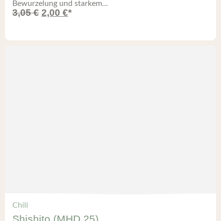
Bewurzelung und starkem...
3,05
€
2,00
€
*
Chili
Shishito (MHD 25)