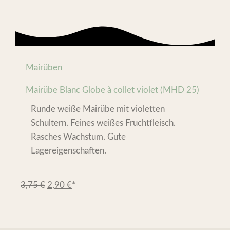
Mairüben
Mairübe Blanc Globe à collet violet (MHD 25)
Runde weiße Mairübe mit violetten
Schultern. Feines weißes Fruchtfleisch.
Rasches Wachstum. Gute
Lagereigenschaften.
3,75
€
2,90
€
*